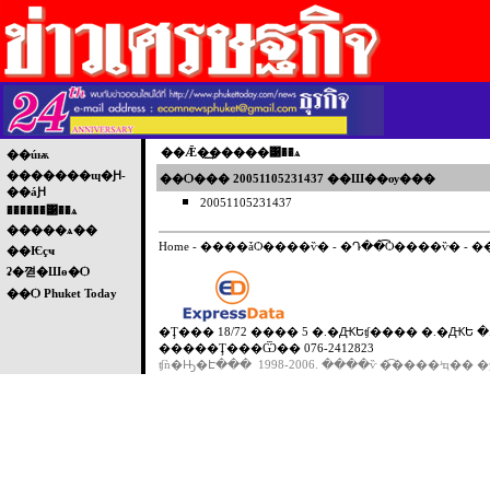
��Ǣ�͢�����͹��ѧ
��úѭ
�������ɰ�Ԩ-
��Ѻ��� 20051105231437 ��Ш��ѹ���
��áԨ
20051105231437
������͹��ѧ
�����ѧ��
Home
-
����ǡѺ����ѷ�
-
�Դ��͡Ѻ����ѷ�
-
�
��Ѥçҹ
ʡ�껻�Шө�Ѻ
��Ѻ Phuket Today
�Ţ��� 18/72 ���� 5 �.�ԪԵʧ���� �.�ԪԵ �.
�����Ţ���Ѿ�� 076-2412823
ʧǹ�Ԣ�Է��� 1998-2006. ����ѷ �͡����ʴҵ�� �