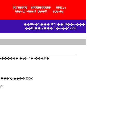
��ͧ����� ����������� ��Ѥçҹ
���ɰ�Ԩ-��áԨ ��õ�Ҵ ���ŧ�ع
��Шө�Ѻ��� 1177 ��Ш��ѹ���
��Ш��ѹ��� 5 �ѹ��¹ 2555
�������´�ɳ�
-
Ἱ�ѧ���䫵�
���ͧ �.���� 83000
ӡѴ.