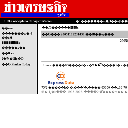
URL: www.phukettoday.com/news
�ʾ.�������ɰ�Ԩ��áԨ�
��Ǣ�͢�����͹��ѧ
��úѭ
�������ɰ�Ԩ-
��Ѻ���
20051105231437
��Ш��ѹ���
��áԨ
2005
������͹��ѧ
�����ѧ��
��Ѥçҹ
ʡ�껻�Шө�Ѻ
��Ѻ Phuket Today
Home
-
����ǡѺ����ѷ�
-
�Դ��͡Ѻ����ѷ�
-
�
73/2 �����ɮ� �.���ͧ �.���� 83000 ��..66-76 21
ʧǹ�Ԣ�Է��� 1998-2006. ����ѷ �͡����ʴҵ�� �