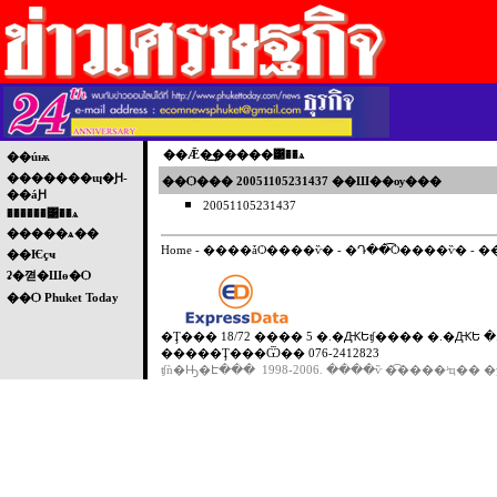
��Ǣ�͢�����͹��ѧ
��úѭ
�������ɰ�Ԩ-
��Ѻ��� 20051105231437 ��Ш��ѹ���
��áԨ
20051105231437
������͹��ѧ
�����ѧ��
Home
-
����ǡѺ����ѷ�
-
�Դ��͡Ѻ����ѷ�
-
�
��Ѥçҹ
ʡ�껻�Шө�Ѻ
��Ѻ Phuket Today
�Ţ��� 18/72 ���� 5 �.�ԪԵʧ���� �.�ԪԵ �.
�����Ţ���Ѿ�� 076-2412823
ʧǹ�Ԣ�Է��� 1998-2006. ����ѷ �͡����ʴҵ�� �