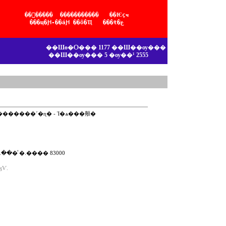
��ͧ����� ����������� ��Ѥçҹ
���ɰ�Ԩ-��áԨ ��õ�Ҵ ���ŧ�ع
��Шө�Ѻ��� 1177 ��Ш��ѹ���
��Ш��ѹ��� 5 �ѹ��¹ 2555
�������´�ɳ�
-
Ἱ�ѧ���䫵�
���ͧ �.���� 83000
ӡѴ.