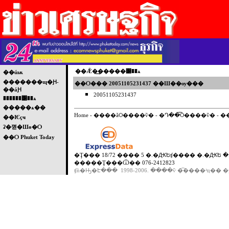
��Ǣ�͢�����͹��ѧ
��úѭ
�������ɰ�Ԩ-
��Ѻ��� 20051105231437 ��Ш��ѹ���
��áԨ
20051105231437
������͹��ѧ
�����ѧ��
Home
-
����ǡѺ����ѷ�
-
�Դ��͡Ѻ����ѷ�
-
�
��Ѥçҹ
ʡ�껻�Шө�Ѻ
��Ѻ Phuket Today
�Ţ��� 18/72 ���� 5 �.�ԪԵʧ���� �.�ԪԵ �.
�����Ţ���Ѿ�� 076-2412823
ʧǹ�Ԣ�Է��� 1998-2006. ����ѷ �͡����ʴҵ�� �