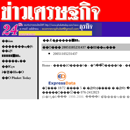
��Ǣ�͢�����͹��ѧ
��úѭ
�������ɰ�Ԩ-
��Ѻ��� 20051105231437 ��Ш��ѹ���
��áԨ
20051105231437
������͹��ѧ
�����ѧ��
Home
-
����ǡѺ����ѷ�
-
�Դ��͡Ѻ����ѷ�
-
�
��Ѥçҹ
ʡ�껻�Шө�Ѻ
��Ѻ Phuket Today
�Ţ��� 18/72 ���� 5 �.�ԪԵʧ���� �.�ԪԵ �.
�����Ţ���Ѿ�� 076-2412823
ʧǹ�Ԣ�Է��� 1998-2006. ����ѷ �͡����ʴҵ�� �