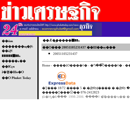
��Ǣ�͢�����͹��ѧ
��úѭ
�������ɰ�Ԩ-
��Ѻ��� 20051105231437 ��Ш��ѹ���
��áԨ
20051105231437
������͹��ѧ
�����ѧ��
Home
-
����ǡѺ����ѷ�
-
�Դ��͡Ѻ����ѷ�
-
�
��Ѥçҹ
ʡ�껻�Шө�Ѻ
��Ѻ Phuket Today
�Ţ��� 18/72 ���� 5 �.�ԪԵʧ���� �.�ԪԵ �.
�����Ţ���Ѿ�� 076-2412823
ʧǹ�Ԣ�Է��� 1998-2006. ����ѷ �͡����ʴҵ�� �