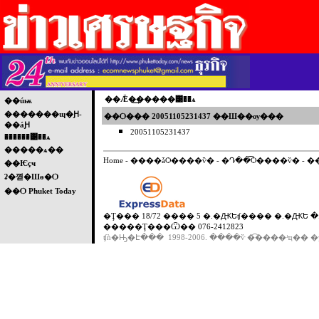
��Ǣ�͢�����͹��ѧ
��úѭ
�������ɰ�Ԩ-
��Ѻ��� 20051105231437 ��Ш��ѹ���
��áԨ
20051105231437
������͹��ѧ
�����ѧ��
Home
-
����ǡѺ����ѷ�
-
�Դ��͡Ѻ����ѷ�
-
�
��Ѥçҹ
ʡ�껻�Шө�Ѻ
��Ѻ Phuket Today
�Ţ��� 18/72 ���� 5 �.�ԪԵʧ���� �.�ԪԵ �.
�����Ţ���Ѿ�� 076-2412823
ʧǹ�Ԣ�Է��� 1998-2006. ����ѷ �͡����ʴҵ�� �