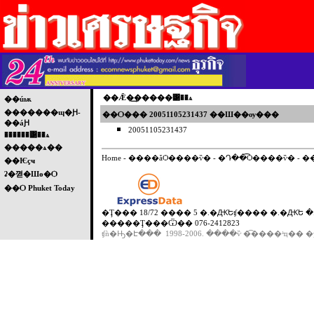
��Ǣ�͢�����͹��ѧ
��úѭ
�������ɰ�Ԩ-
��Ѻ��� 20051105231437 ��Ш��ѹ���
��áԨ
20051105231437
������͹��ѧ
�����ѧ��
Home
-
����ǡѺ����ѷ�
-
�Դ��͡Ѻ����ѷ�
-
�
��Ѥçҹ
ʡ�껻�Шө�Ѻ
��Ѻ Phuket Today
�Ţ��� 18/72 ���� 5 �.�ԪԵʧ���� �.�ԪԵ �.
�����Ţ���Ѿ�� 076-2412823
ʧǹ�Ԣ�Է��� 1998-2006. ����ѷ �͡����ʴҵ�� �