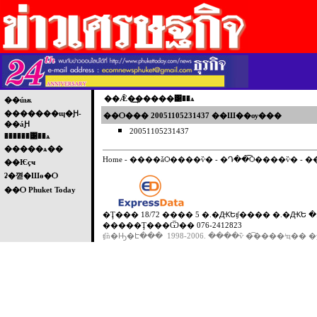
��Ǣ�͢�����͹��ѧ
��úѭ
�������ɰ�Ԩ-
��Ѻ��� 20051105231437 ��Ш��ѹ���
��áԨ
20051105231437
������͹��ѧ
�����ѧ��
Home
-
����ǡѺ����ѷ�
-
�Դ��͡Ѻ����ѷ�
-
�
��Ѥçҹ
ʡ�껻�Шө�Ѻ
��Ѻ Phuket Today
�Ţ��� 18/72 ���� 5 �.�ԪԵʧ���� �.�ԪԵ �.
�����Ţ���Ѿ�� 076-2412823
ʧǹ�Ԣ�Է��� 1998-2006. ����ѷ �͡����ʴҵ�� �